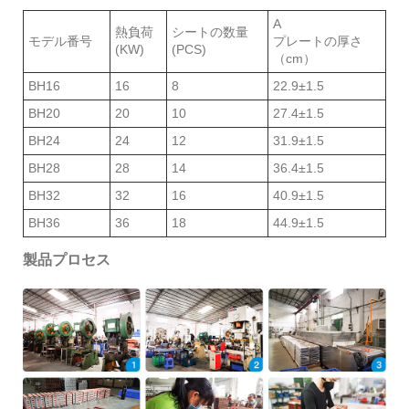
A
熱負荷
シートの数量
モデル番号
プレートの厚さ
(KW)
(PCS)
（cm）
BH16
16
8
22.9±1.5
BH20
20
10
27.4±1.5
BH24
24
12
31.9±1.5
BH28
28
14
36.4±1.5
BH32
32
16
40.9±1.5
BH36
36
18
44.9±1.5
製品プロセス