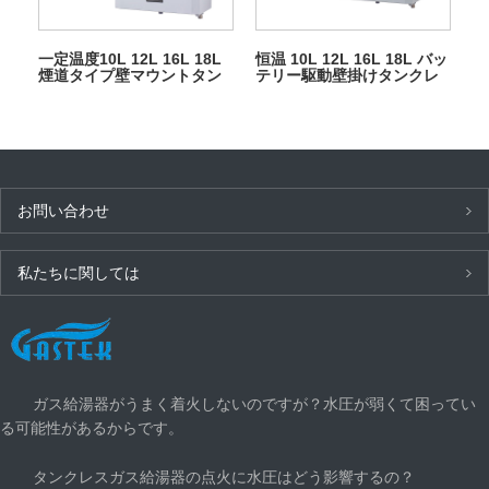
一定温度10L 12L 16L 18L
恒温 10L 12L 16L 18L バッ
煙道タイプ壁マウントタン
テリー駆動壁掛けタンクレ
クレスインスタントLPGナ
スインスタント LPG 天然温
チュラル温水ガス給湯器シ
水ガス間欠泉浴室用
ャワー用
お問い合わせ
私たちに関しては
最新ニュース
ガス給湯器がうまく着火しないのですが？水圧が弱くて困ってい
る可能性があるからです。
タンクレスガス給湯器の点火に水圧はどう影響するの？