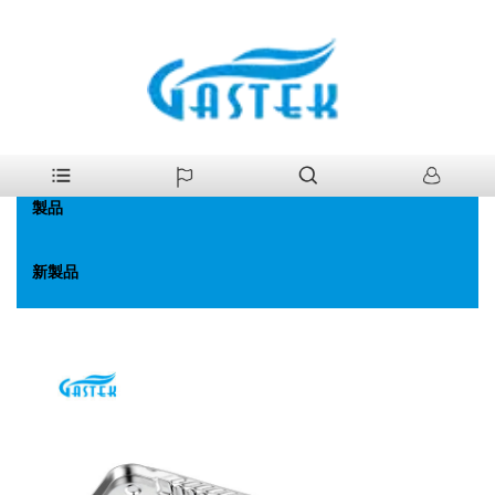
>
製品
>
ガス給湯器部品
家
製品
新製品