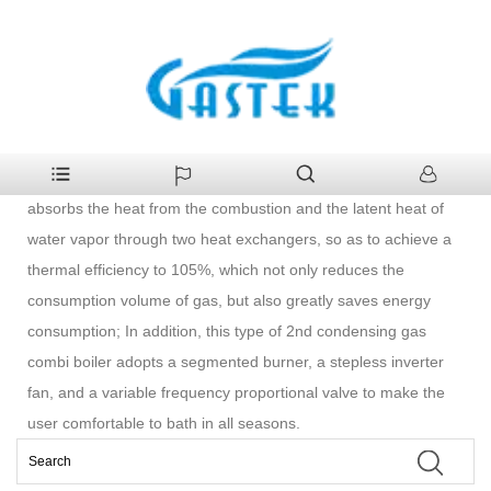
>
製品
>
ガスボイラー
>
第2凝縮ガスコンビボイラー
家
第2凝縮ガスコンビボイラー
GASTEK atmospheric condensing gas wall-hung boiler fully
absorbs the heat from the combustion and the latent heat of
water vapor through two heat exchangers, so as to achieve a
thermal efficiency to 105%, which not only reduces the
consumption volume of gas, but also greatly saves energy
consumption; In addition, this type of 2nd condensing gas
combi boiler adopts a segmented burner, a stepless inverter
fan, and a variable frequency proportional valve to make the
user comfortable to bath in all seasons.