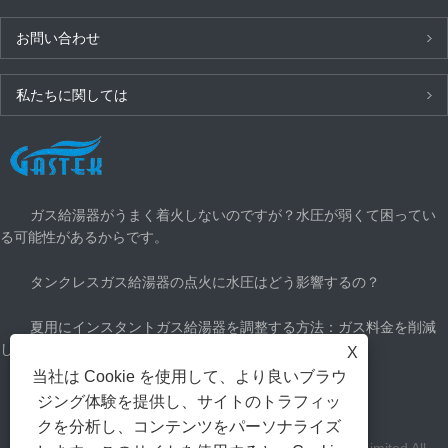
お問い合わせ
私たちに関しては
最新ニュース
ガス給湯器がうまく着火しないのですが？水圧が弱くて困ってい
る可能性があるからです。
タンクレスガス給湯器の点火に水圧はどう影響するの？
夏用にインスタントガス給湯器を調整する方法：ガス料金を削減
して涼しく過ごす
X
当社は Cookie を使用して、より良いブラウ
どのくらいのガス給湯器が必要ですか？
ジング体験を提供し、サイトのトラフィッ
クを分析し、コンテンツをパーソナライズ
著作権Zhongshan Gastek Home Appliance Company Limited All