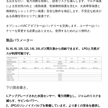
る点火を行い、電力消費を排除し、妨害リスクを減らします。マルチ保護
による安全性の向上（過熱保護、乾燥燃焼保護を含む
n、火炎障害保護と
偶発的なシャットダウン保護）安全な動作を保証します。不安定な給水が
ある高層住宅やエリアに最適です。
オプションのACアダプターはバッテリーを交換します。ユーザーはバッ
テリーを変更する必要はありません。使用するためのより便利さ。
製品パラメーター
5L 6L 8L 10L 12L 14L 16Lガス間欠泉から供給できます。 LPGと天然ガ
スが利用可能です。
下の箇条書き。
1.アップグレードされた水流センサー、電力消費なし。ジャムのリスクを
減らす、サビン
Gパワー。
2。2PCのソレノイドバルブを装備しています。より多くの安全を提供し