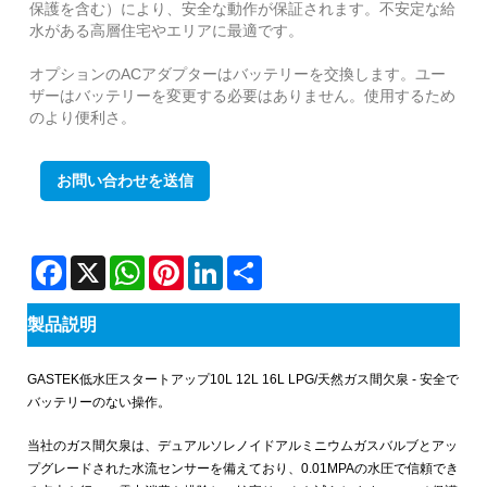
保護を含む）により、安全な動作が保証されます。不安定な給
水がある高層住宅やエリアに最適です。
オプションのACアダプターはバッテリーを交換します。ユー
ザーはバッテリーを変更する必要はありません。使用するため
のより便利さ。
お問い合わせを送信
Facebook
X
WhatsApp
Pinterest
LinkedIn
Share
製品説明
GASTEK低水圧スタートアップ10L 12L 16L LPG/天然ガス間欠泉 - 安全で
バッテリーのない操作。
当社のガス間欠泉は、デュアルソレノイドアルミニウムガスバルブとアッ
プグレードされた水流センサーを備えており、0.01MPAの水圧で信頼でき