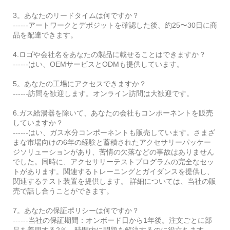
3。あなたのリードタイムは何ですか？
------アートワークとデポジットを確認した後、約25〜30日に商
品を配達できます。
4.ロゴや会社名をあなたの製品に載せることはできますか？
------はい、OEMサービスとODMも提供しています。
5。あなたの工場にアクセスできますか？
------訪問を歓迎します。オンライン訪問は大歓迎です。
6.ガス給湯器を除いて、あなたの会社もコンポーネントを販売
していますか？
------はい、ガス水分コンポーネントも販売しています。さまざ
まな市場向けの6年の経験と蓄積されたアクセサリーパッケー
ジソリューションがあり、苦情の欠落などの事故はありません
でした。同時に、アクセサリーテストプログラムの完全なセッ
トがあります。関連するトレーニングとガイダンスを提供し、
関連するテスト装置を提供します。 詳細については、当社の販
売で話し合うことができます。
7。あなたの保証ポリシーは何ですか？
------当社の保証期間：オンボード日から1年後。注文ごとに部