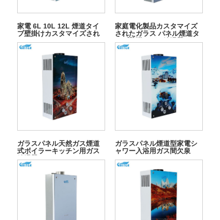
家電 6L 10L 12L 煙道タイ
家庭電化製品カスタマイズ
プ壁掛けカスタマイズされ
されたガラス パネル煙道タ
たガラスパネルタンクレス
イプ壁掛けガス給湯器
インスタントガス間欠泉シ
ャワー入浴用
ガラスパネル天然ガス煙道
ガラスパネル煙道型家電シ
式ボイラーキッチン用ガス
ャワー入浴用ガス間欠泉
給湯器