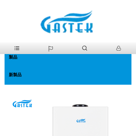
>
製品
>
ガス給湯器
>
低水圧起動ガス給湯器を煙道
家
製品
新製品