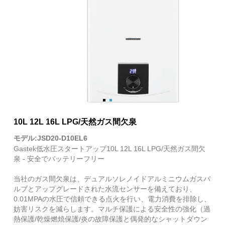
10L 12L 16L LPG/天然ガス間欠泉
モデル:JSD20-D10EL6
Gastek低水圧スタートアップ10L 12L 16L LPG/天然ガス間欠
泉 - 安全でバッテリーフリー
当社のガス間欠泉は、デュアルソレノイドアルミニウムガスバ
ルブとアップグレードされた水流センサーを備えており、
0.01MPAの水圧で信頼できる点火を行い、電力消費を排除し、
妨害リスクを減らします。マルチ保護による安全性の強化（過
熱保護/乾燥燃焼保護/炎の故障保護と偶発的なシャットダウン