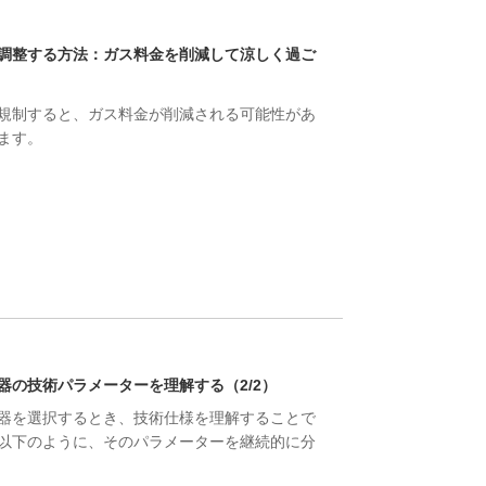
Live
調整する方法：ガス料金を削減して涼しく過ご
規制すると、ガス料金が削減される可能性があ
ます。
器の技術パラメーターを理解する（2/2）
器を選択するとき、技術仕様を理解することで
以下のように、そのパラメーターを継続的に分