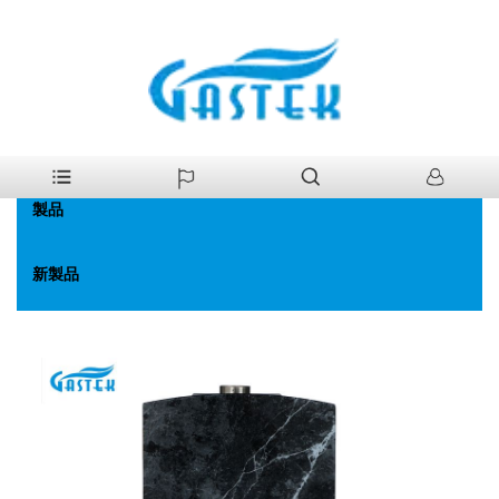
>
製品
>
ガス給湯器
>
ファン強化一定温度。ガス給湯器
家
製品
新製品