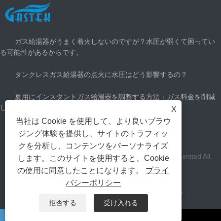
最新ニュース
ガス給湯器がうまく着火しないのですが？水圧が弱くて困ってい
る可能性があるからです。
タンクレスガス給湯器の点火に水圧はどう影響するの？
夏用にインスタントガス給湯器を調整する方法：ガス料金を削減
して涼しく過ごす
X
当社は Cookie を使用して、より良いブラウ
どのくらいのガス給湯器が必要ですか？
ジング体験を提供し、サイトのトラフィッ
クを分析し、コンテンツをパーソナライズ
著作権Zhongshan Gastek Home Appliance Company Limited All
します。このサイトを使用すると、Cookie
の使用に同意したことになります。
プライ
Rights Reserved。
バシーポリシー
リンク
Sitemap
RSS
XML
Privacy Policy
拒否する
受け入れる