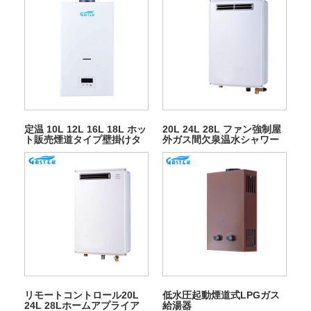
定温 10L 12L 16L 18L ホッ
20L 24L 28L ファン強制屋
ト販売煙道タイプ壁掛けタ
外ガス間欠泉温水シャワー
ンクレスインスタント LPG
用
天然温水ガス給湯器シャワ
ー用
リモートコントロール20L
低水圧起動煙道式LPGガス
24L 28Lホームアプライア
給湯器