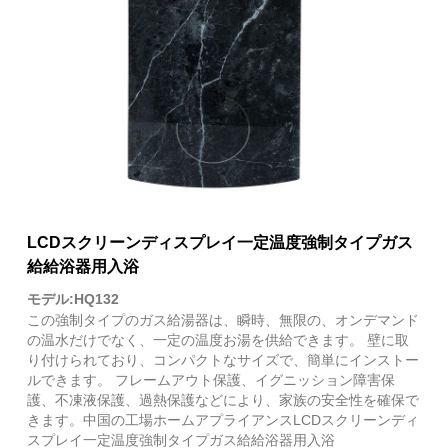
LCDスクリーンディスプレイ一定温度強制タイプガス
給給浴器用入浴
モデル:HQ132
この強制タイプのガス給湯器は、瞬時、無限の、オンデマンド
の温水だけでなく、一定の温度お湯を供給できます。 壁に取
り付けられており、コンパクトなサイズで、簡単にインストー
ルできます。 フレームアウト保護、イグニッション障害保
護、不凍液保護、過熱保護などにより、家族の安全性を確保で
きます。中国の工場ホームアプライアンスLCDスクリーンディ
スプレイ一定温度強制タイプガス給給浴器用入浴