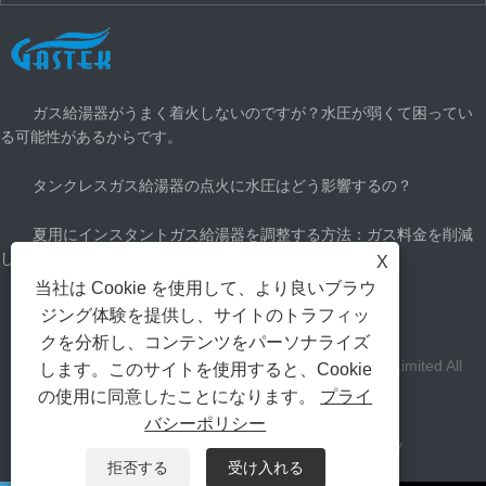
最新ニュース
ガス給湯器がうまく着火しないのですが？水圧が弱くて困ってい
る可能性があるからです。
タンクレスガス給湯器の点火に水圧はどう影響するの？
夏用にインスタントガス給湯器を調整する方法：ガス料金を削減
して涼しく過ごす
X
当社は Cookie を使用して、より良いブラウ
どのくらいのガス給湯器が必要ですか？
ジング体験を提供し、サイトのトラフィッ
クを分析し、コンテンツをパーソナライズ
著作権Zhongshan Gastek Home Appliance Company Limited All
します。このサイトを使用すると、Cookie
の使用に同意したことになります。
プライ
Rights Reserved。
バシーポリシー
リンク
Sitemap
RSS
XML
Privacy Policy
拒否する
受け入れる