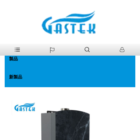
>
製品
>
ガス給湯器
>
ファン強化一定温度。ガス給湯器
家
製品
新製品