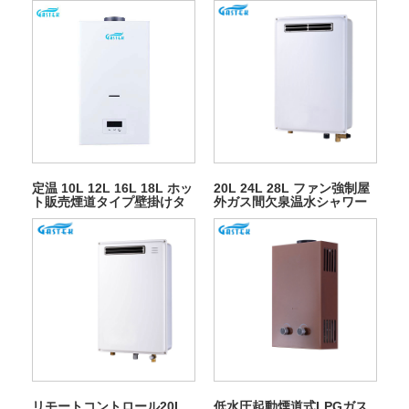
定温 10L 12L 16L 18L ホッ
20L 24L 28L ファン強制屋
ト販売煙道タイプ壁掛けタ
外ガス間欠泉温水シャワー
ンクレスインスタント LPG
用
天然温水ガス給湯器シャワ
ー用
リモートコントロール20L
低水圧起動煙道式LPGガス