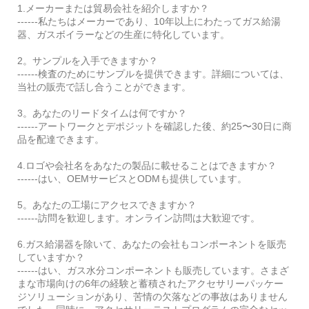
1.メーカーまたは貿易会社を紹介しますか？
------私たちはメーカーであり、10年以上にわたってガス給湯
器、ガスボイラーなどの生産に特化しています。
2。サンプルを入手できますか？
------検査のためにサンプルを提供できます。詳細については、
当社の販売で話し合うことができます。
3。あなたのリードタイムは何ですか？
------アートワークとデポジットを確認した後、約25〜30日に商
品を配達できます。
4.ロゴや会社名をあなたの製品に載せることはできますか？
------はい、OEMサービスとODMも提供しています。
5。あなたの工場にアクセスできますか？
------訪問を歓迎します。オンライン訪問は大歓迎です。
6.ガス給湯器を除いて、あなたの会社もコンポーネントを販売
していますか？
------はい、ガス水分コンポーネントも販売しています。さまざ
まな市場向けの6年の経験と蓄積されたアクセサリーパッケー
ジソリューションがあり、苦情の欠落などの事故はありません